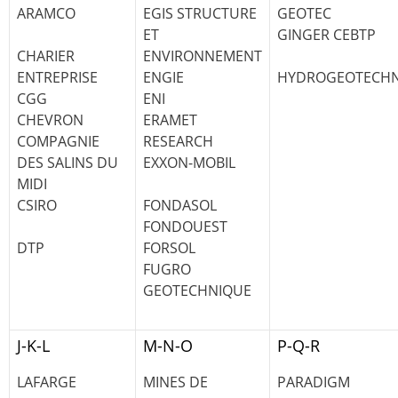
ARAMCO
EGIS STRUCTURE
GEOTEC
ET
GINGER CEBTP
CHARIER
ENVIRONNEMENT
ENTREPRISE
ENGIE
HYDROGEOTECHN
CGG
ENI
CHEVRON
ERAMET
COMPAGNIE
RESEARCH
DES SALINS DU
EXXON-MOBIL
MIDI
CSIRO
FONDASOL
FONDOUEST
DTP
FORSOL
FUGRO
GEOTECHNIQUE
J-K-L
M-N-O
P-Q-R
LAFARGE
MINES DE
PARADIGM